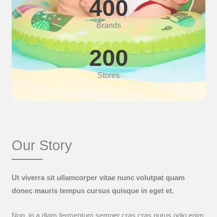
400
Brands
200
Stores
Our Story
Ut viverra sit ullamcorper vitae nunc volutpat quam
donec mauris tempus cursus quisque in eget et.
Non, in a diam fermentum semper cras cras purus odio enim